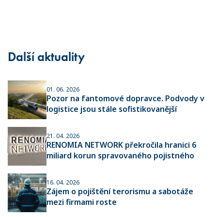
Další aktuality
01. 06. 2026
Pozor na fantomové dopravce. Podvody v
logistice jsou stále sofistikovanější
21. 04. 2026
RENOMIA NETWORK překročila hranici 6
miliard korun spravovaného pojistného
16. 04. 2026
Zájem o pojištění terorismu a sabotáže
mezi firmami roste