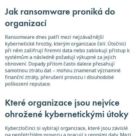
Jak ransomware proniká do
organizací
Ransomware dnes patří mezi nejzávažnější
kybernetické hrozby, kterým organizace čelí. Útočníci
při něm zašifrují firemní data nebo zablokují přístup k
systémům a následně požadují výkupné za jejich
obnovení. Dopady přitom často dalece přesahují
samotnou ztrátu dat – mohou znamenat významné
finanční ztráty, přerušení provozu i dlouhodobé
poškození reputace.
Které organizace jsou nejvíce
ohrožené kybernetickými útoky
Kyberzločinci si vybírají organizace, které jsou závislé
na nepřetržitém provozu a pracují s cennými daty. Mezi