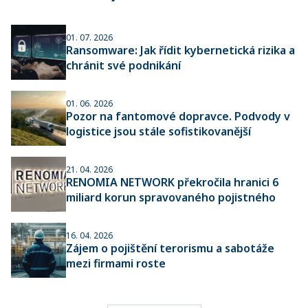
01. 07. 2026
Ransomware: Jak řídit kybernetická rizika a
chránit své podnikání
01. 06. 2026
Pozor na fantomové dopravce. Podvody v
logistice jsou stále sofistikovanější
21. 04. 2026
RENOMIA NETWORK překročila hranici 6
miliard korun spravovaného pojistného
16. 04. 2026
Zájem o pojištění terorismu a sabotáže
mezi firmami roste