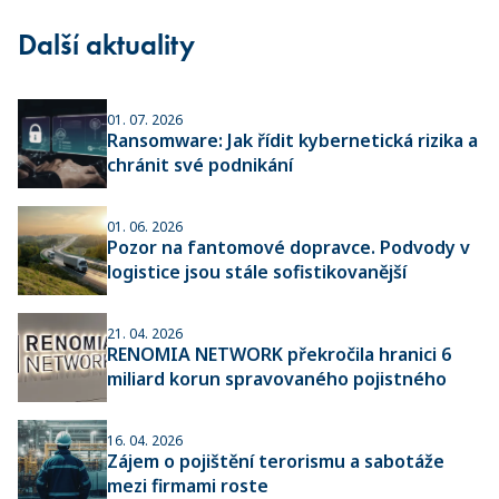
Další aktuality
01. 07. 2026
Ransomware: Jak řídit kybernetická rizika a
chránit své podnikání
01. 06. 2026
Pozor na fantomové dopravce. Podvody v
logistice jsou stále sofistikovanější
21. 04. 2026
RENOMIA NETWORK překročila hranici 6
miliard korun spravovaného pojistného
16. 04. 2026
Zájem o pojištění terorismu a sabotáže
mezi firmami roste