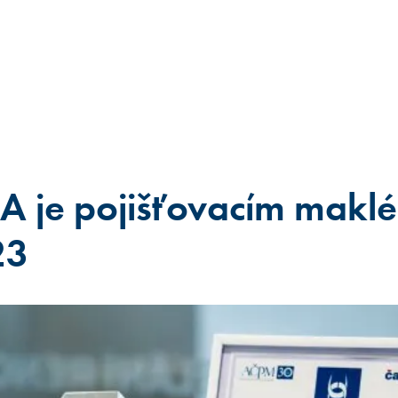
 je pojišťovacím makl
23