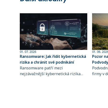
01. 07. 2026
01. 06. 202
Ransomware: Jak řídit kybernetická
Pozor n
rizika a chránit své podnikání
Podvody 
Ransomware patří mezi
sofistik
Podvodní
nejzávažnější kybernetická rizika
firmy v d
současnosti. Zjistěte, jak funguje,
dlouhodo
koho ohrožuje a proč je řízení
praktiky 
kybernetických rizik a pojištění
rozpozna
kybernetických rizik klíčové pro
chyba př
stabilitu vašeho podnikání.
mohou d