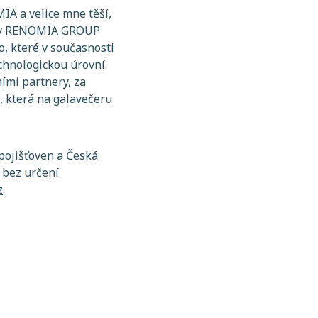
A a velice mne těší,
 aby RENOMIA GROUP
, které v současnosti
chnologickou úrovní.
ími partnery, za
, která na galavečeru
pojišťoven a Česká
 bez určení
z
.