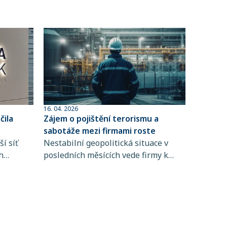
16. 04. 2026
ila
Zájem o pojištění terorismu a
sabotáže mezi firmami roste
í síť
Nestabilní geopolitická situace v
h
posledních měsících vede firmy k
 člen
větší obezřetnosti při řízení rizik. Do
popředí se tak dostává i pojištění
ta
terorismu a sabotáže, které
ntům
zpravidla není standardní součástí
řských
pojištění majetku ani přerušení