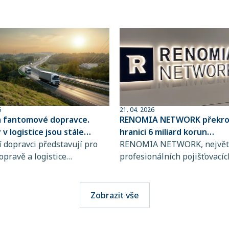
6
21. 04. 2026
a fantomové dopravce.
RENOMIA NETWORK překroč
v logistice jsou stále
hranici 6 miliard korun
ovanější
 dopravci představují pro
spravovaného pojistného
RENOMIA NETWORK, největš
opravě a logistice
profesionálních pojišťovacíc
bě rostoucí riziko, jejich
makléřů v České republice a
jsou totiž stále obtížněji
RENOMIA GROUP, dosáhla
telné. Přitom stačí jediná
významného milníku. Hodno
Zobrazit vše
i výběru přepravce a škody
pojistného, které svým klie
osáhnout obrovských
spravuje více než 270 maklé