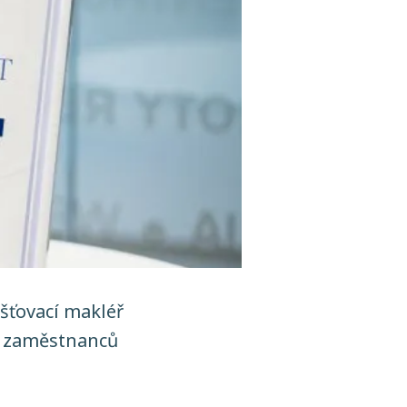
šťovací makléř
í zaměstnanců