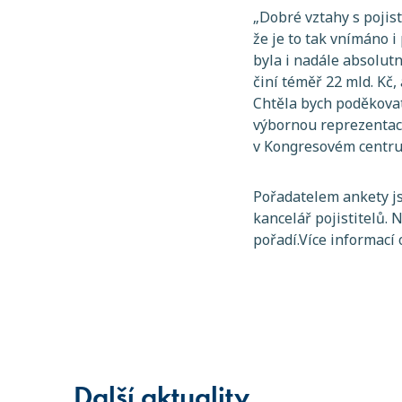
„Dobré vztahy s pojis
že je to tak vnímáno
byla i nadále absolut
činí téměř 22 mld. Kč
Chtěla bych poděkovat
výbornou reprezentaci
v Kongresovém centru
Pořadatelem ankety js
kancelář pojistitelů.
pořadí.Více informací
Další aktuality