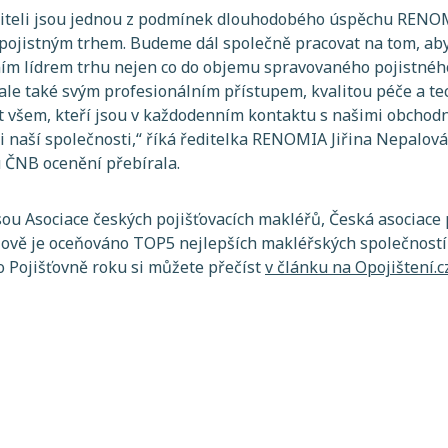
titeli jsou jednou z podmínek dlouhodobého úspěchu RENOMI
 i pojistným trhem. Budeme dál společně pracovat na tom,
ním lídrem trhu nejen co do objemu spravovaného pojistného
, ale také svým profesionálním přístupem, kvalitou péče a te
 všem, kteří jsou v každodenním kontaktu s našimi obchodn
 naší společnosti,“
říká ředitelka RENOMIA Jiřina Nepalová
 ČNB ocenění přebírala.
ou Asociace českých pojišťovacích makléřů, Česká asociace 
 Nově je oceňováno TOP5 nejlepších makléřských společností
 o Pojišťovně roku si můžete přečíst
v článku na Opojištení.c