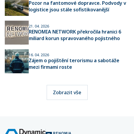
Pozor na fantomové dopravce. Podvody v
logistice jsou stále sofistikovanější
21. 04. 2026
RENOMIA NETWORK překročila hranici 6
miliard korun spravovaného pojistného
16. 04. 2026
Zájem o pojištění terorismu a sabotáže
mezi firmami roste
Zobrazit vše