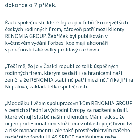
dokonce o 7 příček.
Řada společností, které figurují v žebříčku největších
českých rodinných firem, zároveň patří mezi klienty
RENOMIA GROUP. Žebříček byl publikován v
květnovém vydání Forbes, kde mají akcionáři
společnosti také velký profilový rozhovor.
„Těší mě, že je v České republice tolik úspěšných
rodinných firem, kterým se daří i za hranicemi naší
země, a že RENOMIA stabilně patří mezi ně,“
říká Jiřina
Nepalová, zakladatelka společnosti.
„Moc děkuji všem spolupracovníkům RENOMIA GROUP
v zemích střední a východní Evropy za nadšení a úsilí,
které věnují službě našim klientům. Mám radost, že
nejen profesionálními službami v oblasti pojišťovnictví
a risk managementu, ale také prostřednictvím našeho
nadačního fondu HLAS SRDCE naplňujeme naše