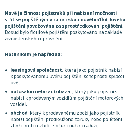
Nově je činnost pojistníků při nabízení možnosti
stát se pojištěným v rámci skupinového/flotilového
pojištění považována za zprostředkování pojištění
.
Dosud bylo flotilové pojištění poskytováno na základě
živnostenského oprávnění.
Flotilníkem je například:
leasingová společnost
, která jako pojistník nabízí
k poskytovanému úvěru pojištění schopnosti splácet
úvěr,
autosalon nebo autobazar
, který jako pojistník
nabízí k prodávaným vozidlům pojištění motorových
vozidel,
obchod
, který k prodávanému zboží jako pojistník
nabízí pojištění prodloužené záruky nebo pojištění
zboží proti rozbití, zničení nebo krádeži,